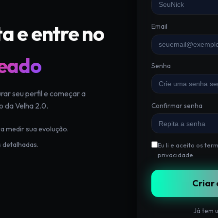
ta e entre no
Email
eado
Senha
ar seu perfil e começar a
o da Velha 2.0.
Confirmar senha
ra medir sua evolução.
s detalhadas.
Eu li e aceito os
term
privacidade
.
Criar 
Já tem 